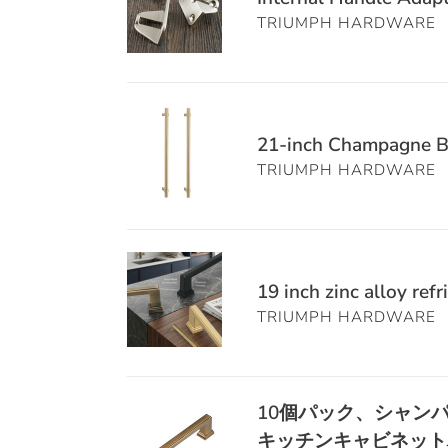
ド
+亜
ン
パ
ア
Adapter
Zinc
ド
TRIUMPH HARDWARE
キ
鉛
ブ
ン
組
Set
Alloy
ル
ッ
合
ロ
ブ
み
(6
Floral
-
チ
金）
ン
ロ
立
Pcs)
Drawer
キ
ン
家
ズ、
ン
て
21-
-
Pulls,
ャ
キ
具
階
ズ
引
inch
21-inch Champagne Br
Hidden
2-
ビ
ャ
ハ
段
き
Champagne
Pull
TRIUMPH HARDWARE
Pack
ネ
ビ
ン
手
出
Bronze
for
ッ
ネ
ド
す
し
Appliance
Bi-
ト
ッ
ル
り
ハ
Pull
fold
ハ
ト
-
ブ
ン
19
for
Doors
ン
ハ
引
ラ
ド
inch
19 inch zinc alloy re
Integrated
ド
ン
き
ケ
ル
zinc
Fridge
TRIUMPH HARDWARE
ル
ド
出
ッ
Triumph
alloy
-
ル、
し
ト
Hardware
refrigerator
ゴ
亜
ク
DIY
handle
ー
鉛
ロ
簡
10
10個パック、シャンパ
-
ル
合
ー
単
個
Premium
キッチンキャビネット