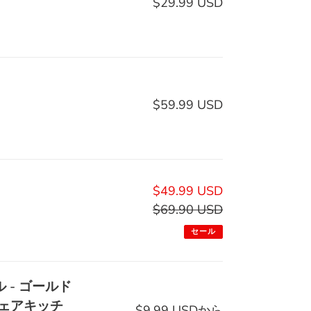
$29.99 USD
通
常
価
格
$59.99 USD
通
常
価
格
販
$49.99 USD
売
$69.90 USD
通
価
常
セール
格
価
格
 - ゴールド
ェアキッチ
$9.99 USDから
通