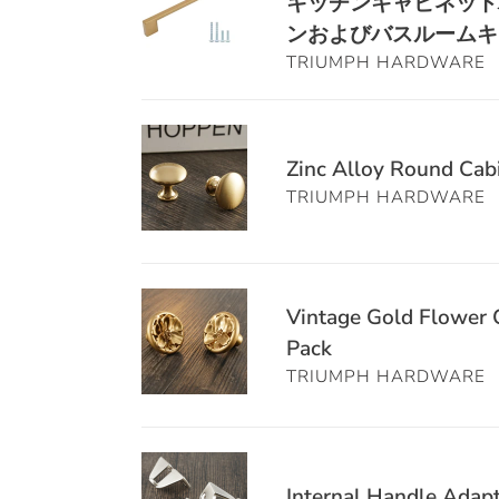
イ
て
キッチンキャビネット
-
パ
ド
ト
ン
式）
(鉄
ンおよびバスルームキ
ッ
ル
-
チ
メ
+亜
TRIUMPH HARDWARE
ク、
-
ブ
高
タ
鉛
シ
キ
ラ
耐
ル
合
ャ
ャ
Zinc
ッ
久
キ
金)
ン
ビ
Alloy
ク
手
Zinc Alloy Round Cabi
ャ
キ
パ
ネ
Round
キ
す
ビ
TRIUMPH HARDWARE
ッ
ン
ッ
Cabinet
ャ
り
ネ
チ
ブ
ト
Knobs
ビ
ブ
ッ
ン
ロ
ハ
-
ネ
ラ
ト
&
Vintage
ン
ン
Brushed
ッ
ケ
ハ
ク
Vintage Gold Flower C
Gold
ズ
ド
Brass
ト
ッ
ン
ロ
Pack
Flower
引
ル
(10
ハ
ト
ド
ー
TRIUMPH HARDWARE
Cabinet
き
-
Pack)
ン
シ
ル
ゼ
Knobs
出
ゴ
ド
ャ
シ
ッ
-
し
ー
ル
ン
ャ
ト
Internal
Heavy
ハ
ル
（鉄
パ
ン
ド
Handle
Internal Handle Adapte
Duty
ン