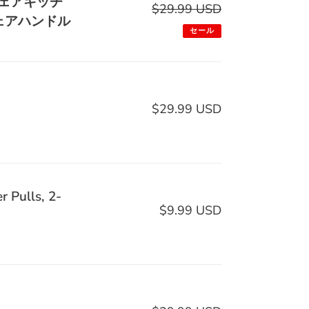
ェアキッチ
売
$29.99 USD
通
ェアハンドル
価
常
セール
格
価
格
$29.99 USD
通
常
価
格
 Pulls, 2-
$9.99 USD
通
常
価
格