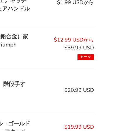
ェアキッチ
$1.99 USDから
通
ェアハンドル
常
価
格
亜鉛合金）家
販
$12.99 USDから
umph
売
$39.99 USD
通
価
常
セール
格
価
格
ズ、階段手す
$20.99 USD
通
常
価
格
 - ゴールド
販
$19.99 USD