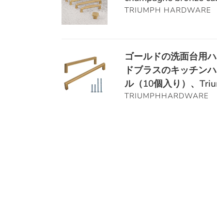
金
ッ
ル
ド
引
ド
cabinet
TRIUMPH HARDWARE
6.3
チ
-
ル
き
ル
pulls,
イ
ン
Triumph
-
出
10
Zinc
ン
お
Hardware
キ
し
個
96mm–
チ
よ
ャ
ゴ
ハ
ゴールドの洗面台用ハン
オ
192mm
キ
び
ビ
ー
ン
イ
Hole
ドブラスのキッチンハ
ャ
バ
ネ
ル
ド
ル
Centers,
ル（10個入り）、Triump
ビ
ス
ッ
ド
ル
ラ
10
TRIUMPHHARDWARE
ネ
ル
ト
の
-
ビ
Pack
ッ
ー
ハ
洗
キ
ン
ト
ム
ン
面
ャ
グ
ハ
キ
ド
台
ビ
ブ
ー
ャ
ル
用
ネ
ロ
ド
ビ
-
ハ
ッ
ン
ウ
ネ
ゴ
ン
ト
ズ
ェ
ッ
ー
ド
ハ
ハ
ア
ト
ル
ル
ン
ン
キ
キ
ド
-
ド
ド