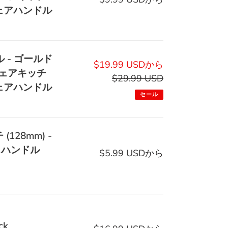
ェアハンドル
常
価
格
 - ゴールド
販
$19.99 USDから
ェアキッチ
売
$29.99 USD
通
ェアハンドル
価
常
セール
格
価
格
28mm) -
しハンドル
$5.99 USDから
通
常
価
格
ck