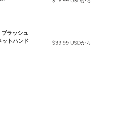
$16.99 USDから
通
常
価
格
 ブラッシュ
ネットハンド
$39.99 USDから
通
常
価
格