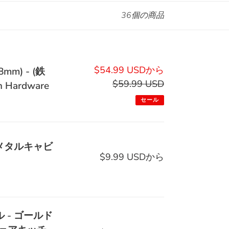
36個の商品
販
$54.99 USDから
m) - (鉄
売
$59.99 USD
通
ardware
価
常
セール
格
価
格
 メタルキャビ
$9.99 USDから
通
常
価
格
 - ゴールド