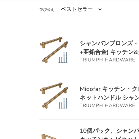
並び替え
シ
シャンパンブロンズ - 金
ャ
+亜鉛合金) キッチン&
ン
TRIUMPH HARDWARE
パ
ン
ブ
Midofar
ロ
Midofar キッチ
キ
ン
ネットハンドル シャ
ッ
ズ
TRIUMPH HARDWARE
チ
-
ン・
金
ク
属
10
10個パック、シャンパ
ロ
製
個
ー