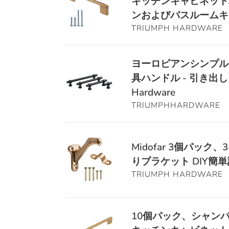
キッチンキャビネット
キ
パ
ゼ
ャ
ンおよびバスルームキ
ッ
ッ
ビ
TRIUMPH HARDWARE
ク、
ト
ネ
シ
ド
ッ
ャ
ヨ
ヨーロピアンシンプル
ア
ト
ン
ー
用
具ハンドル - 引き出し
ハ
パ
ロ
引
ン
Hardware
ン
ピ
き
ド
TRIUMPHHARDWARE
ブ
ア
出
ル
ロ
ン
し
10
ン
シ
Midofar
ハ
個
Midofar 3個パ
ズ
ン
3
ン
5-
りブラケット DIY簡
引
プ
個
ド
3/64
TRIUMPH HARDWARE
き
ル
パ
ル
イ
出
10
ッ
（組
ン
し
点
ク、
み
チ
10
ハ
10個パック、シャンパ
セ
3
立
(128mm)
個
ン
ッ