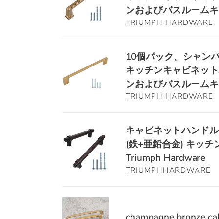
ド
金
ゼ
設
パ
Durable
ンおよびバスルームキ
キ
6.3
ッ
置
ッ
Replacement
TRIUMPH HARDWARE
ッ
イ
ト
ハ
ク、
チ
ン
ド
ー
シ
ン
チ
ア
ド
ャ
10
10個パック、シャンパ
キ
キ
ハ
ウ
ン
個
キッチンキャビネット
ャ
ャ
ン
ェ
パ
パ
ンおよびバスルームキ
ビ
ビ
ド
ア
ン
ッ
TRIUMPH HARDWARE
ネ
ネ
ル
ブ
ク、
ッ
ッ
-
ロ
シ
ト
ト
ド
ン
ャ
キ
キャビネットハンドル 1
ハ
ハ
レ
ズ
ン
ャ
(鉄+亜鉛合金) キ
ン
ー
ッ
引
パ
ビ
Triumph Hardware
ド
ド
サ
き
ン
ネ
TRIUMPHHARDWARE
ル、
ウ
ー
出
ブ
ッ
亜
ェ
ハ
し
ロ
ト
鉛
ア
ン
ハ
ン
ハ
champagne
合
キ
ド
ン
ズ
ン
bronze
champagne bronze cab