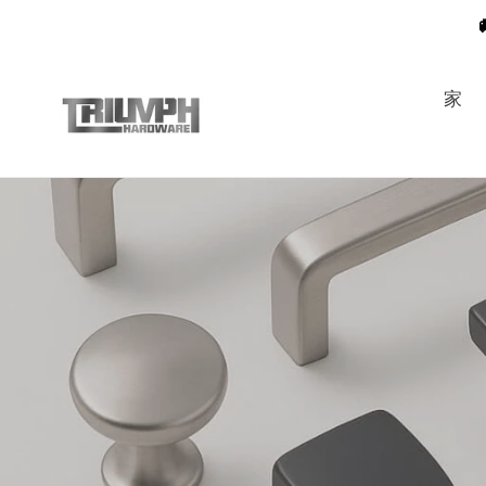
コ
ン
テ
ン
家
ツ
に
ス
キ
ッ
プ
す
る